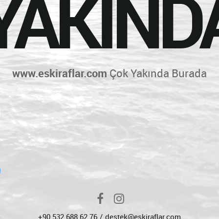
YAKIND
www.eskiraflar.com
Çok Yakında Burada
+90 532 688 62 76
destek@eskiraflar.com