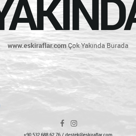
YAKIND
www.eskiraflar.com
Çok Yakında Burada
+90 532 688 62 76
destek@eskiraflar.com